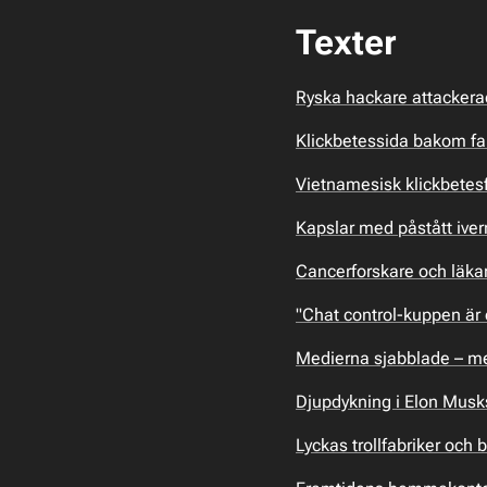
Texter
Ryska hackare attackerad
Klickbetessida bakom fal
Vietnamesisk klickbetesf
Kapslar med påstått iverm
Cancerforskare och läkar
"Chat control-kuppen är
Medierna sjabblade – me
Djupdykning i Elon Musk
Lyckas trollfabriker och 