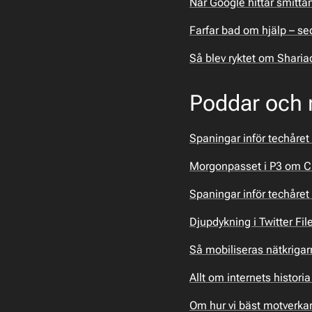
När Google hittar smittan
Farfar bad om hjälp – se
Så blev ryktet om Shari
Poddar och r
Spaningar inför techåret
Morgonpasset i P3 om Ci
Spaningar inför techåret
Djupdykning i Twitter Fi
Så mobiliseras nätkriga
Allt om internets histor
Om hur vi bäst motverkar