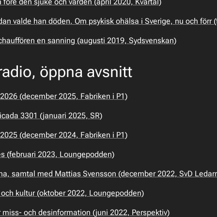
 före den sjuke och vården (april 2020, Kvartal)
dan valde han döden. Om psykisk ohälsa i Sverige, nu och förr (f
achauffören en sanning (augusti 2019, Sydsvenskan)
adio, öppna avsnitt
 2026 (december 2025, Fabriken i P1)
cada 3301 (januari 2025, SR)
 2025 (december 2024, Fabriken i P1)
les (februari 2023, Loungepodden)
rna, samtal med Mattias Svensson (december 2022, SvD Ledar
ia och kultur (oktober 2022, Loungepodden)
 miss- och desinformation (juni 2022, Perspektiv)