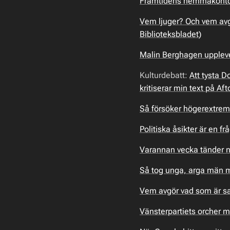
Framtidens hemmakontor 
Vem ljuger? Och vem avg
Biblioteksbladet)
Malin Berghagen upplever
Kulturdebatt:
Att tysta 
kritiserar min text på Af
Så försöker högerextremi
Politiska åsikter är en 
Varannan vecka tänder nå
Så tog unga, arga män ma
Vem avgör vad som är sa
Vänsterpartiets orcher m