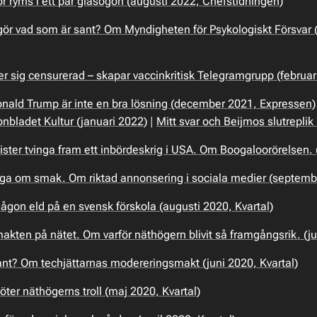
ryms i ett par glasögon (augusti 2022, Chefstidningen)
ör vad som är sant? Om Myndigheten för Psykologiskt Försvar
 sig censurerad – skapar vaccinkritisk Telegramgrupp (februari 
Donald Trump är inte en bra lösning (december 2021, Expressen)
tonbladet Kultur (januari 2022)
|
Mitt svar och Beijmos slutreplik
ster tvinga fram ett inbördeskrig i USA. Om Boogaloorörelsen. 
fråga om smak. Om riktad annonsering i sociala medier (septemb
gon eld på en svensk förskola (augusti 2020, Kvartal)
kten på nätet. Om varför näthögern blivit så framgångsrik. (ju
nt? Om techjättarnas modereringsmakt (juni 2020, Kvartal)
öter näthögerns troll (maj 2020, Kvartal)