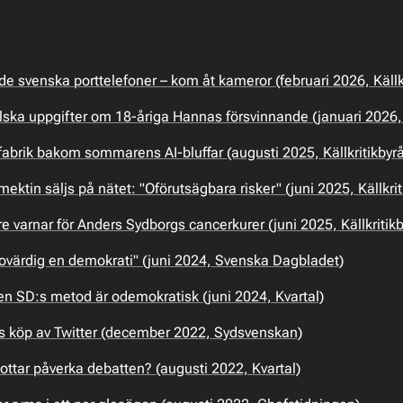
e svenska porttelefoner – kom åt kameror (februari 2026, Källk
ska uppgifter om 18-åriga Hannas försvinnande (januari 2026, K
abrik bakom sommarens AI-bluffar (augusti 2025, Källkritikbyr
ektin säljs på nätet: "Oförutsägbara risker" (juni 2025, Källkrit
e varnar för Anders Sydborgs cancerkurer (juni 2025, Källkritik
 ovärdig en demokrati" (juni 2024, Svenska Dagbladet)
n SD:s metod är odemokratisk (juni 2024, Kvartal)
s köp av Twitter (december 2022, Sydsvenskan)
bottar påverka debatten? (augusti 2022, Kvartal)